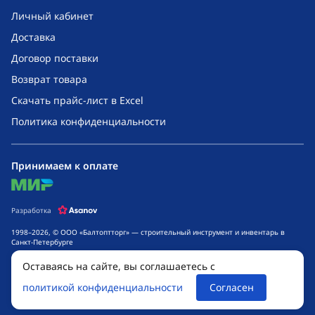
Личный кабинет
Доставка
Договор поставки
Возврат товара
Скачать прайс-лист в Excel
Политика конфиденциальности
Принимаем к оплате
mir
Разработка
1998–2026, © ООО «Балтоптторг» — строительный инструмент и инвентарь в
Санкт-Петербурге
Обращаем ваше внимание на то, что данный интернет-сайт носит исключительно
Оставаясь на сайте, вы соглашаетесь с
информационный характер и ни при каких условиях не является публичной
офертой, определяемой положениями ч. 2 ст. 437 Гражданского кодекса
политикой конфиденциальности
Согласен
Российской Федерации. Для получения подробной информации о стоимости
товаров и сроках выполнения услуг, обращайтесь к менеджерам компании.