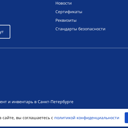
Новости
Сертификаты
Реквизиты
Стандарты безопасности
ут
ент и инвентарь в Санкт-Петербурге
т носит исключительно информационный характер и ни при как
а сайте, вы соглашаетесь с
политикой конфиденциальности
екса Российской Федерации. Для получения подробной информац