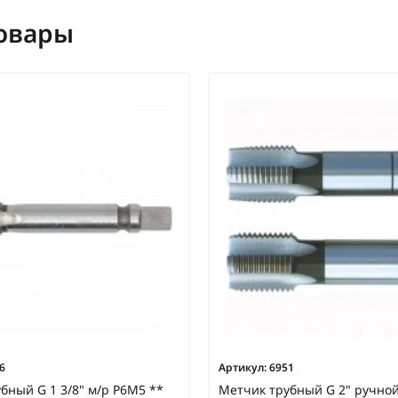
овары
6
Артикул:
6951
бный G 1 3/8" м/р Р6М5 **
Метчик трубный G 2" ручной 