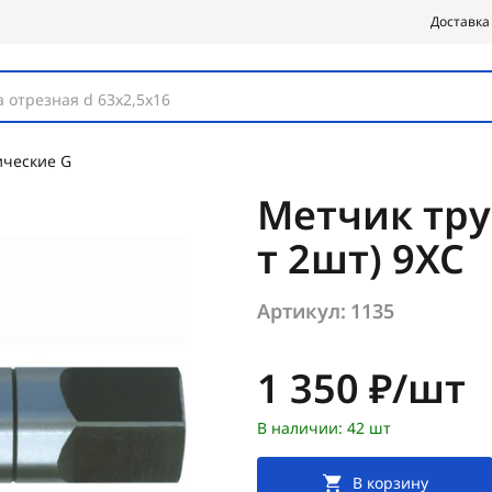
Доставка
 отрезная d 63х2,5х16
ческие G
Метчик тру
т 2шт) 9ХС
Артикул:
1135
Цена:
1 350 ₽/шт
В наличии: 42 шт
В корзину