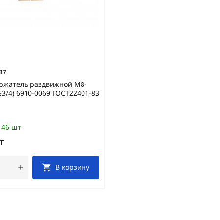
37
ржатель раздвижной М8-
G3/4) 6910-0069 ГОСТ22401-83
46 шт
т
В корзину