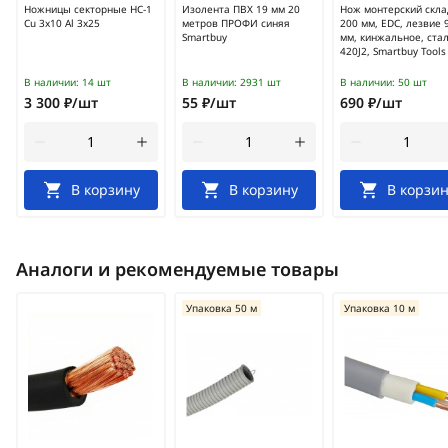
Ножницы секторные НС-1
Изолента ПВХ 19 мм 20
Нож монтерский скл
Cu 3x10 Al 3x25
метров ПРОФИ синяя
200 мм, EDC, лезвие 
Smartbuy
мм, кинжальное, ста
420J2, Smartbuy Tools
В наличии:
14 шт
В наличии:
2931 шт
В наличии:
50 шт
3 300 ₽/шт
55 ₽/шт
690 ₽/шт
В корзину
В корзину
В корзин
Аналоги и рекомендуемые товары
Упаковка 50 м
Упаковка 10 м