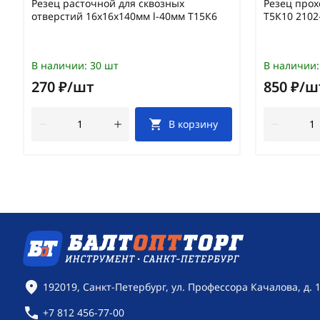
Резец расточной для сквозных
Резец прох
отверстий 16х16х140мм l-40мм Т15К6
Т5К10 2102
В наличии:
30 шт
В наличии:
270 ₽/шт
850 ₽/ш
В корзину
Контактная информация
192019, Санкт-Петербург, ул. Профессора Качалова, д. 
+7 812 456-77-00