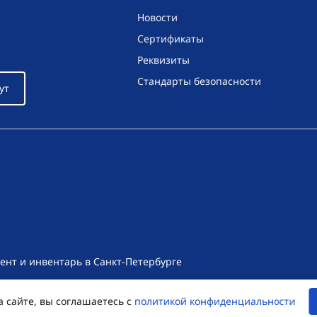
Новости
Сертификаты
Реквизиты
Стандарты безопасности
ут
ент и инвентарь в Санкт-Петербурге
т носит исключительно информационный характер и ни при как
а сайте, вы соглашаетесь с
политикой конфиденциальности
екса Российской Федерации. Для получения подробной информац