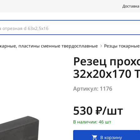
Доставка
 отрезная d 63х2,5х16
окарные, пластины сменные твердосплавные
Резцы токарные
Резец прох
32х20х170 
Артикул:
1176
Цена:
530 ₽/шт
В наличии: 46 шт
В корзину