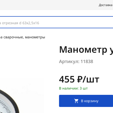
Доставка
 отрезная d 63х2,5х16
ра сварочные, манометры
Манометр 
Артикул:
11838
Цена:
455 ₽/шт
В наличии: 3 шт
В корзину