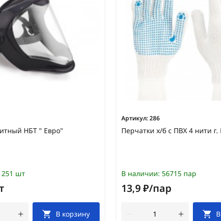
Артикул:
286
итный НБТ " Евро"
Перчатки х/б с ПВХ 4 нити г
251 шт
В наличии:
56715 пар
т
13,9 ₽/пар
В корзину
В