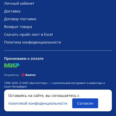
Личный кабинет
Доставка
Договор поставки
Возврат товара
Скачать прайс-лист в Excel
Политика конфиденциальности
Принимаем к оплате
mir
Разработка
1998–2026, © ООО «Балтоптторг» — строительный инструмент и инвентарь в
Санкт-Петербурге
Обращаем ваше внимание на то, что данный интернет-сайт носит исключительно
Оставаясь на сайте, вы соглашаетесь с
информационный характер и ни при каких условиях не является публичной
офертой, определяемой положениями ч. 2 ст. 437 Гражданского кодекса
политикой конфиденциальности
Согласен
Российской Федерации. Для получения подробной информации о стоимости
товаров и сроках выполнения услуг, обращайтесь к менеджерам компании.