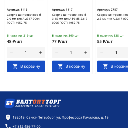
Артикул:
1116
Артикул:
1117
Артикул:
2787
Сверло центровочное d
Сверло центровочное d
Сверло центровочное
2,0 мм тип А 2317-0004
3,15 мм тип А Р6М5 2317-
2,5 мм тип А 2317-00
ГОСТ14952-75
0006 ГОСТ14952-75
В наличии:
219 шт
В наличии:
360 шт
В наличии:
338 шт
48 ₽/шт
77 ₽/шт
55 ₽/шт
В корзину
В корзину
В корзин
Контактная информация
192019, Санкт-Петербург, ул. Профессора Качалова, д. 19
+7 812 456-77-00