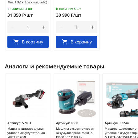
Plus,1.9Дж,3режима,кейс)
В наличии:
3 шт
В наличии:
5 шт
31 350 ₽/шт
30 990 ₽/шт
В корзину
В корзину
Аналоги и рекомендуемые товары
Артикул:
57051
Артикул:
8660
Артикул:
32244
Машина шлифовальная
Машина эксцентриковая
Машина шлифоваль
угловая аккумуляторная
аккумуляторная MAKITA
угловая аккумулятор
ИНТЕРСКОЛ
DBO180Z (18В,Li-
MAKITA GA035GM101 (