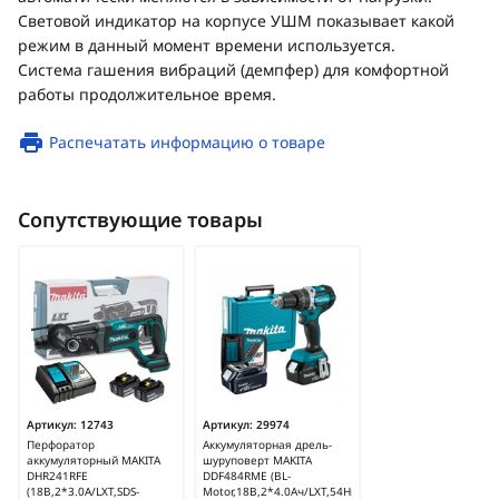
Световой индикатор на корпусе УШМ показывает какой
режим в данный момент времени используется.
Система гашения вибраций (демпфер) для комфортной
работы продолжительное время.
Распечатать информацию о товаре
Сопутствующие товары
Артикул:
12743
Артикул:
29974
Перфоратор
Аккумуляторная дрель-
аккумуляторный MAKITA
шуруповерт MAKITA
DHR241RFE
DDF484RME (BL-
(18В,2*3.0А/LXT,SDS-
Motor,18B,2*4.0Ач/LXT,54Нм,кейс)