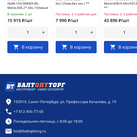
УШМ-150/36ВМЭ (BL-
Ion,125мм,без акк.) **
Motor,40В/4.0Ач/XGT
Motor,36В,2*.0Ач,150мм,кейс)/958.2.2.70
**
В наличии:
2 шт
Поставка:
2–3 рабочих дня
Поставка:
2–3 рабочи
15 915 ₽/шт
7 990 ₽/шт
43 890 ₽/шт
В корзину
В корзину
В корзин
Контактная информация
192019, Санкт-Петербург, ул. Профессора Качалова, д. 19
+7 812 456-77-00
Режим работы:
Понедельник-пятница, с 8:00 до 18:00
bot@baltopttorg.ru