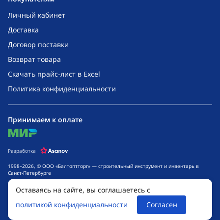
Личный кабинет
Доставка
Договор поставки
Возврат товара
Скачать прайс-лист в Excel
Политика конфиденциальности
Принимаем к оплате
mir
Разработка
1998–2026, © ООО «Балтоптторг» — строительный инструмент и инвентарь в
Санкт-Петербурге
Обращаем ваше внимание на то, что данный интернет-сайт носит исключительно
Оставаясь на сайте, вы соглашаетесь с
информационный характер и ни при каких условиях не является публичной
офертой, определяемой положениями ч. 2 ст. 437 Гражданского кодекса
политикой конфиденциальности
Согласен
Российской Федерации. Для получения подробной информации о стоимости
товаров и сроках выполнения услуг, обращайтесь к менеджерам компании.