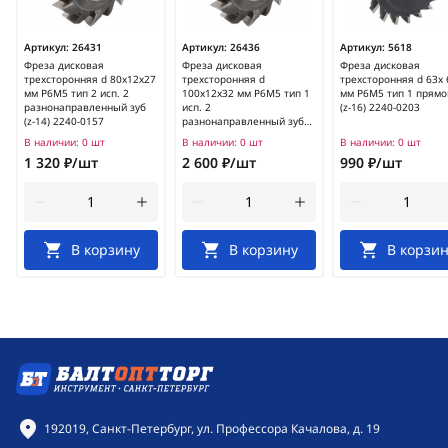
Артикул:
26431
Артикул:
26436
Артикул:
5618
Фреза дисковая
Фреза дисковая
Фреза дисковая
трехсторонняя d 80х12х27
трехсторонняя d
трехсторонняя d 63х 
мм Р6М5 тип 2 исп. 2
100х12х32 мм Р6М5 тип 1
мм Р6М5 тип 1 прямо
разнонаправленный зуб
исп. 2
(z-16) 2240-0203
(z-14) 2240-0157
разнонаправленный зуб
(z-14) 2240-0161
В наличии:
0 шт
В наличии:
0 шт
В наличии:
0 шт
1 320 ₽/шт
2 600 ₽/шт
990 ₽/шт
В корзину
В корзину
В корзин
Контактная информация
192019, Санкт-Петербург, ул. Профессора Качалова, д. 19