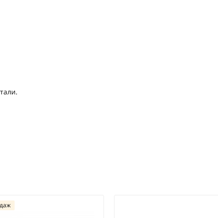
тали.
одаж