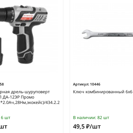
58
Артикул:
10446
орная дрель-шуруповерт
Ключ комбинированный 6х6
 ДА-12ЭР Промо
*2.0Ач,28Нм,экокейс)/434.2.2.20
6 шт
В наличии:
82 шт
/шт
49,5 ₽/шт