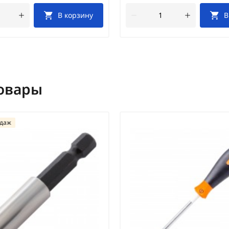
В корзину
В
овары
одаж