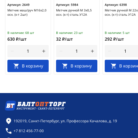
Артикул:
2649
Артикул:
5984
Артикул:
6398
Метчик маш/руч М16х2,0
Метчик ручной М 3x0,5
Метчик ручной М 22x
осн. (к-т 2шт)
осн. (к-т) сталь У12А
осн. (к-т) сталь У12А
В наличии:
68 шт
В наличии:
23 шт
В наличии:
5 шт
630 ₽/шт
32 ₽/шт
292 ₽/шт
В корзину
В корзину
В корзин
Контактная информация
192019, Санкт-Петербург, ул. Профессора Качалова, д. 19
+7 812 456-77-00