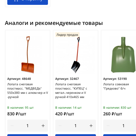
Аналоги и рекомендуемые товары
Лидер продаж
Артикул:
48648
Артикул:
32467
Артикул:
53190
Лопата снеговая
Лопата снеговая
Лопата совковая
пластмасс. "МЕДВЕДЬ"
пластмасс. "КУПЕЦ" с
"Грядково" б/ч
550х380 мм с алюм.чер и V
метал..черенком и V
-ручкой
ручкой 410х465 мм
В наличии:
95 шт
В наличии:
14 шт
В наличии:
830 шт
830 ₽/шт
420 ₽/шт
260 ₽/шт