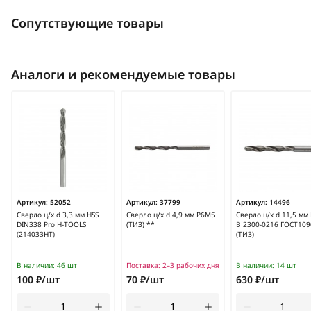
Сопутствующие товары
Аналоги и рекомендуемые товары
Артикул:
52052
Артикул:
37799
Артикул:
14496
Сверло ц/х d 3,3 мм HSS
Сверло ц/х d 4,9 мм Р6М5
Сверло ц/х d 11,5 мм
DIN338 Pro H-TOOLS
(ТИЗ) **
В 2300-0216 ГОСТ109
(214033HT)
(ТИЗ)
В наличии:
46 шт
Поставка:
2–3 рабочих дня
В наличии:
14 шт
100 ₽/шт
70 ₽/шт
630 ₽/шт