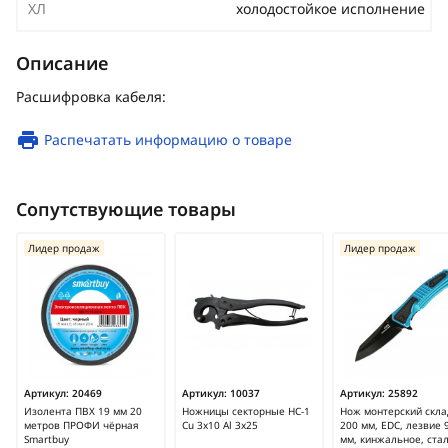
ХЛ
холодостойкое исполнение
Описание
Расшифровка кабеля:
Распечатать информацию о товаре
Сопутствующие товары
Лидер продаж
Лидер продаж
Артикул:
20469
Артикул:
10037
Артикул:
25892
Изолента ПВХ 19 мм 20
Ножницы секторные НС-1
Нож монтерский скл
метров ПРОФИ чёрная
Cu 3x10 Al 3x25
200 мм, EDC, лезвие 
Smartbuy
мм, кинжальное, ста