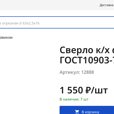
Доставка
 отрезная d 63х2,5х16
товиком
Сверло к/х
ГОСТ10903-
Артикул:
12888
Цена:
1 550 ₽/шт
В наличии: 7 шт
В корзину