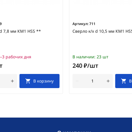
9
Артикул:
711
 d 7,8 мм КМ1 HSS **
Сверло к/х d 10,5 мм КМ1 HS
–3 рабочих дня
В наличии:
23 шт
т
240 ₽/шт
В корзину
В