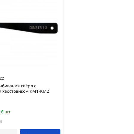
22
ыбивания свёрл с
м хвостовиком КМ1-КМ2
6 шт
т