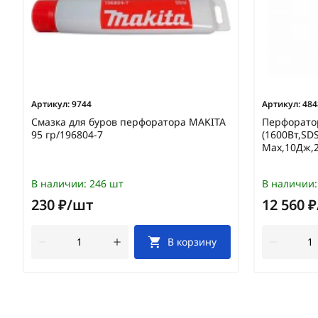
Артикул:
9744
Артикул:
484
Смазка для буров перфоратора MAKITA
Перфорато
95 гр/196804-7
(1600Вт,SDS
Max,10Дж,2
В наличии:
246 шт
В наличии:
230 ₽/шт
12 560 
В корзину