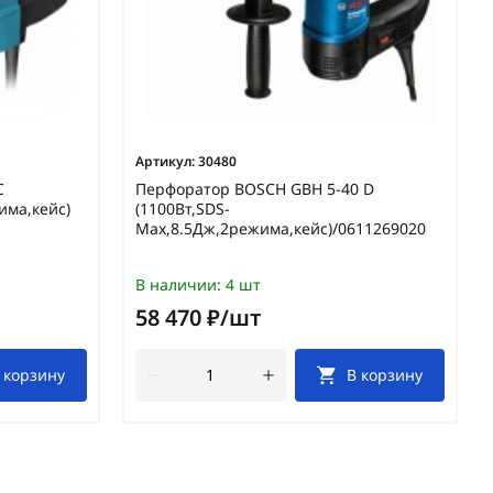
Артикул:
30480
C
Перфоратор BOSCH GBH 5-40 D
има,кейс)
(1100Вт,SDS-
Мax,8.5Дж,2режима,кейс)/0611269020
В наличии:
4 шт
58 470 ₽/шт
 корзину
В корзину