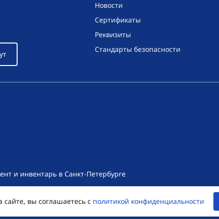
Новости
Сертификаты
Реквизиты
Стандарты безопасности
ут
ент и инвентарь в Санкт-Петербурге
т носит исключительно информационный характер и ни при как
а сайте, вы соглашаетесь с
политикой конфиденциальности
екса Российской Федерации. Для получения подробной информац