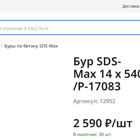
Доставка
 отрезная d 63х2,5х16
Буры по бетону SDS-Max
Бур SDS-
Max 14 х 5
/P-17083
Артикул:
12952
Цена:
2 590 ₽/шт
В наличии: 30 шт