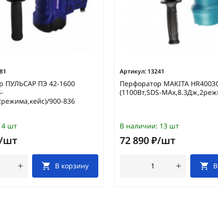
81
Артикул:
13241
р ПУЛЬСАР ПЭ 42-1600
Перфоратор MAKITA HR4003
-
(1100Вт,SDS-MAx,8.3Дж,2реж
режима,кейс)/900-836
4 шт
В наличии:
13 шт
₽/шт
72 890 ₽/шт
В корзину
В