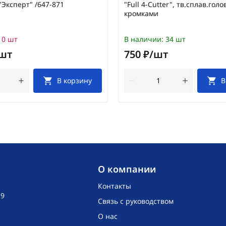
Эксперт" /647-871
"Full 4-Cutter", тв.сплав.голо
кромками
0 шт
В наличии:
34 шт
/шт
750 ₽/шт
В корзину
В
O компании
Контакты
19
Связь с руководством
О нас