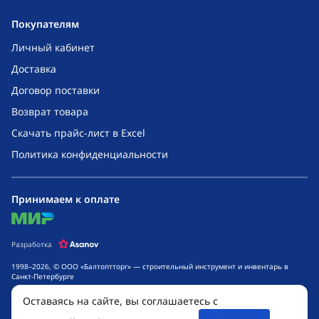
Покупателям
Личный кабинет
Доставка
Договор поставки
Возврат товара
Скачать прайс-лист в Excel
Политика конфиденциальности
Принимаем к оплате
mir
Разработка
1998–2026, © ООО «Балтоптторг» — строительный инструмент и инвентарь в
Санкт-Петербурге
Обращаем ваше внимание на то, что данный интернет-сайт носит исключительно
Оставаясь на сайте, вы соглашаетесь с
информационный характер и ни при каких условиях не является публичной
офертой, определяемой положениями ч. 2 ст. 437 Гражданского кодекса