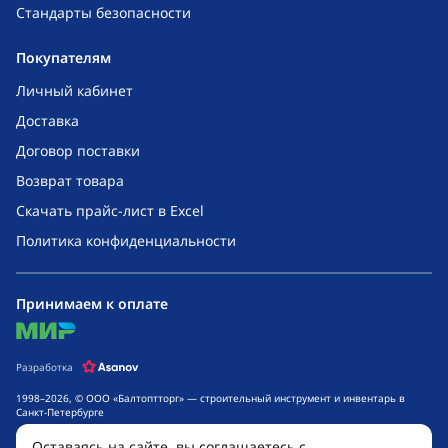
Стандарты безопасности
Покупателям
Личный кабинет
Доставка
Договор поставки
Возврат товара
Скачать прайс-лист в Excel
Политика конфиденциальности
Принимаем к оплате
mir
Разработка
1998–2026, © ООО «Балтоптторг» — строительный инструмент и инвентарь в
Санкт-Петербурге
Обращаем ваше внимание на то, что данный интернет-сайт носит исключительно
Оставаясь на сайте, вы соглашаетесь с
информационный характер и ни при каких условиях не является публичной