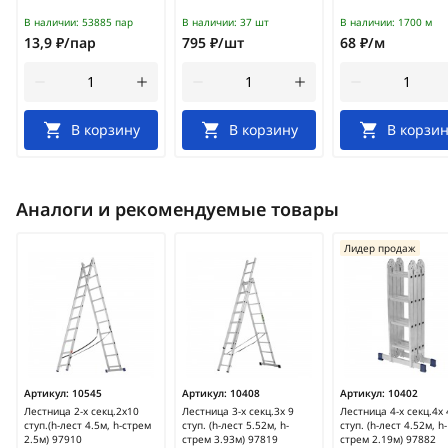
В наличии:
53885 пар
В наличии:
37 шт
В наличии:
1700 м
13,9 ₽/пар
795 ₽/шт
68 ₽/м
В корзину
В корзину
В корзин
Аналоги и рекомендуемые товары
Лидер продаж
Артикул:
10545
Артикул:
10408
Артикул:
10402
Лестница 2-х секц.2х10
Лестница 3-х секц.3х 9
Лестница 4-х секц.4х 
ступ.(h-лест 4.5м, h-стрем
ступ. (h-лест 5.52м, h-
ступ. (h-лест 4.52м, h-
2.5м) 97910
стрем 3.93м) 97819
стрем 2.19м) 97882