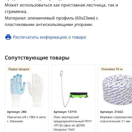
Может использоваться как приставная лестница, так и
стремянка.
Материал: алюминевый профиль (60х23мм) с
пластиковыми антискользящими упорами.
Распечатать информацию о товаре
Сопутствующие товары
Лидер продаж
Упаковка 50 м
Артикул:
286
Артикул:
13710
Артикул:
21422
Перчатки х/б с ПВХ 4 нити
Пояс монтерский
Веревка страховочно
г. Иваново
предохранительный ПП1Г
спасательная 11 мм
/УП I(г) (фал из ЦЕПИ)
Нагрузка 10кН