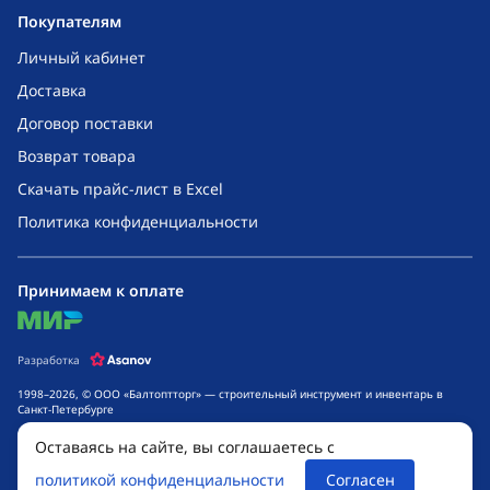
Покупателям
Личный кабинет
Доставка
Договор поставки
Возврат товара
Скачать прайс-лист в Excel
Политика конфиденциальности
Принимаем к оплате
mir
Разработка
1998–2026, © ООО «Балтоптторг» — строительный инструмент и инвентарь в
Санкт-Петербурге
Обращаем ваше внимание на то, что данный интернет-сайт носит исключительно
Оставаясь на сайте, вы соглашаетесь с
информационный характер и ни при каких условиях не является публичной
офертой, определяемой положениями ч. 2 ст. 437 Гражданского кодекса
политикой конфиденциальности
Согласен
Российской Федерации. Для получения подробной информации о стоимости