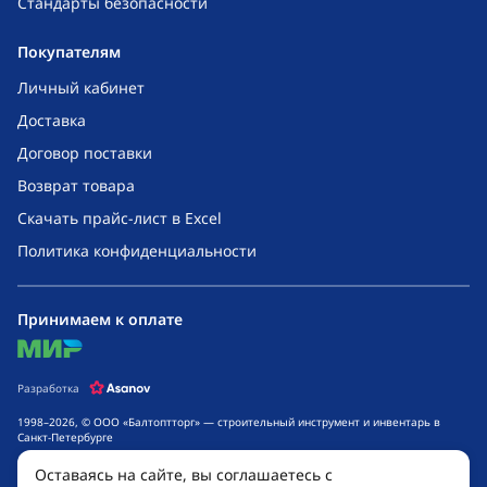
Стандарты безопасности
Покупателям
Личный кабинет
Доставка
Договор поставки
Возврат товара
Скачать прайс-лист в Excel
Политика конфиденциальности
Принимаем к оплате
mir
Разработка
1998–2026, © ООО «Балтоптторг» — строительный инструмент и инвентарь в
Санкт-Петербурге
Обращаем ваше внимание на то, что данный интернет-сайт носит исключительно
Оставаясь на сайте, вы соглашаетесь с
информационный характер и ни при каких условиях не является публичной