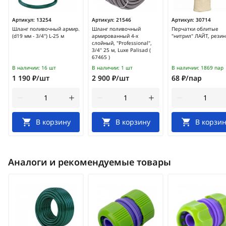
Артикул:
13254
Артикул:
21546
Артикул:
30714
Шланг поливочный армир.
Шланг поливочный
Перчатки облитые
(d19 мм - 3/4") L-25 м
армированный 4-х
"нитрил" ЛАЙТ, резин
слойный, "Professional",
3/4" 25 м, Luxe Palisad (
67465 )
В наличии:
16 шт
В наличии:
1 шт
В наличии:
1869 пар
1 190 ₽/шт
2 900 ₽/шт
68 ₽/пар
В корзину
В корзину
В корзин
Аналоги и рекомендуемые товары