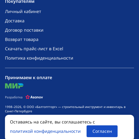
Покупателям
Личный кабинет
Доставка
Договор поставки
Возврат товара
Скачать прайс-лист в Excel
Политика конфиденциальности
Принимаем к оплате
mir
Разработка
1998–2026, © ООО «Балтоптторг» — строительный инструмент и инвентарь в
Санкт-Петербурге
Обращаем ваше внимание на то, что данный интернет-сайт носит исключительно
Оставаясь на сайте, вы соглашаетесь с
информационный характер и ни при каких условиях не является публичной
офертой, определяемой положениями ч. 2 ст. 437 Гражданского кодекса
политикой конфиденциальности
Согласен
Российской Федерации. Для получения подробной информации о стоимости
товаров и сроках выполнения услуг, обращайтесь к менеджерам компании.