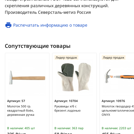
скрепления различных деревянных конструкций.
Производитель Северсталь-метиз Россия
Распечатать информацию о товаре
Сопутствующие товары
Лидер продаж
Лидер продаж
Артикул:
57
Артикул:
10704
Артикул:
10976
Молоток 500 гр.
Рукавицы х/б с
Молоток гвоздодер 45
квадратный боёк,
брезент.ладонью
цельнометаллически
деревянная ручка
ONYX
В наличии:
405 шт
В наличии:
363 пар
В наличии:
2203 шт