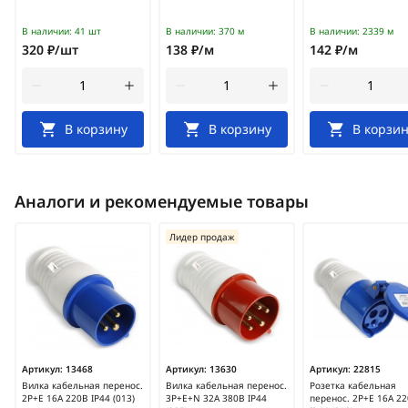
В наличии:
41 шт
В наличии:
370 м
В наличии:
2339 м
320 ₽/шт
138 ₽/м
142 ₽/м
В корзину
В корзину
В корзин
Аналоги и рекомендуемые товары
Лидер продаж
Артикул:
13468
Артикул:
13630
Артикул:
22815
Вилка кабельная перенос.
Вилка кабельная перенос.
Розетка кабельная
2Р+Е 16А 220В IP44 (013)
3Р+Е+N 32А 380В IP44
перенос. 2Р+Е 16А 2