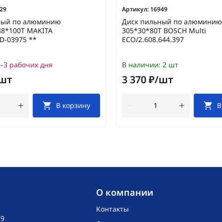
29
Артикул:
16949
ный по алюминию
Диск пильный по алюминию
88*100Т MAKITA
305*30*80T BOSCH Multi
D-03975 **
ECO/2.608.644.397
–3 рабочих дня
В наличии:
2 шт
/шт
3 370 ₽/шт
В корзину
В
O компании
Контакты
19