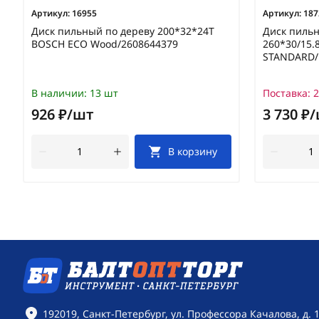
Артикул:
16955
Артикул:
187
Диск пильный по дереву 200*32*24T
Диск пиль
BOSCH ECO Wood/2608644379
260*30/15.
STANDARD/
В наличии:
13 шт
Поставка:
2
926 ₽/шт
3 730 ₽
В корзину
Контактная информация
192019, Санкт-Петербург, ул. Профессора Качалова, д. 