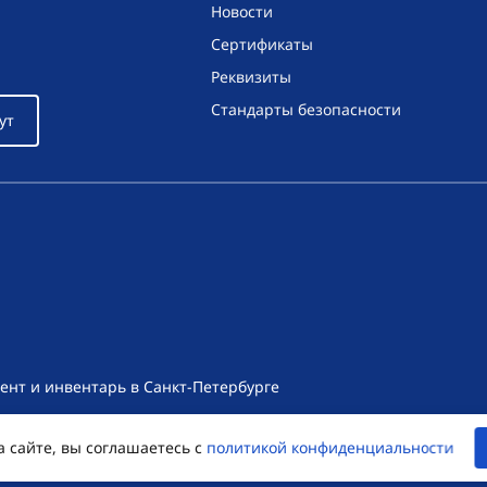
Новости
Сертификаты
Реквизиты
Стандарты безопасности
ут
ент и инвентарь в Санкт-Петербурге
т носит исключительно информационный характер и ни при как
а сайте, вы соглашаетесь с
политикой конфиденциальности
екса Российской Федерации. Для получения подробной информац