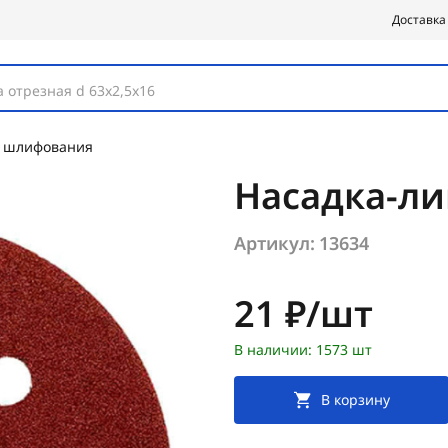
Доставка
 отрезная d 63х2,5х16
я шлифования
Насадка-лип
Артикул:
13634
Цена:
21 ₽/шт
В наличии: 1573 шт
В корзину