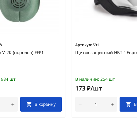
8
Артикул:
591
 У-2К (поролон) FFP1
Щиток защитный НБТ " Евро
984 шт
В наличии:
254 шт
173 ₽/шт
В корзину
В