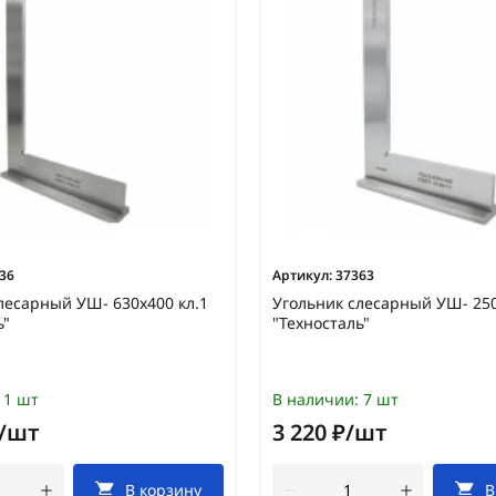
36
Артикул:
37363
лесарный УШ- 630х400 кл.1
Угольник слесарный УШ- 250
ь"
"Техносталь"
1 шт
В наличии:
7 шт
₽/шт
3 220 ₽/шт
В корзину
В