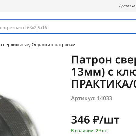
Доставка
 отрезная d 63х2,5х16
 сверлильные, Оправки к патронам
Патрон све
13мм) с кл
ПРАКТИКА/
Артикул:
14033
Цена:
346 ₽/шт
В наличии: 29 шт