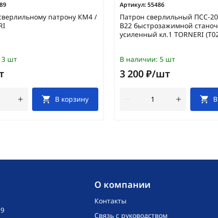
89
Артикул:
55486
сверлильному патрону КМ4 /
Патрон сверлильный ПСС-20 
RI
В22 быстрозажимной стано
усиленный кл.1 TORNERI (Т0
3 шт
В наличии:
5 шт
т
3 200 ₽/шт
В корзину
В
O компании
Контакты
19
Связь с руководством