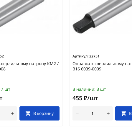
52
Артикул:
22751
сверлильному патрону КМ2 /
Оправка к сверлильному пат
008
В16 6039-0009
7 шт
В наличии:
3 шт
т
455 ₽/шт
В корзину
В