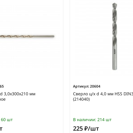
65
Артикул:
20604
 d 3,0х300х210 мм
Сверло ц/х d 4,0 мм HSS DI
ное
(214040)
60 шт
В наличии:
214 шт
т
225 ₽/шт