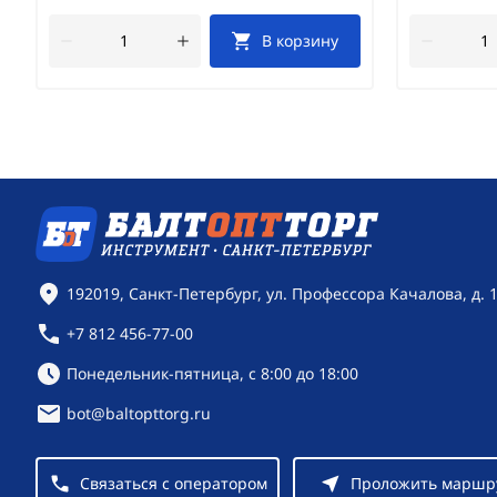
В корзину
Контактная информация
192019, Санкт-Петербург, ул. Профессора Качалова, д. 
+7 812 456-77-00
Режим работы:
Понедельник-пятница, с 8:00 до 18:00
bot@baltopttorg.ru
Связаться с оператором
Проложить маршр