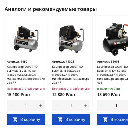
Аналоги и рекомендуемые товары
Артикул:
9490
Артикул:
14323
Артикул:
35003
Компрессор QUATTRO
Компрессор QUATTRO
Компрессор QUATTRO
ELEMENTI VENTO-50
ELEMENTI SENZA-24
ELEMENTI KM 50-260
(1850Вт/2.5л.с,300л/
(1500Вт,2л.с,200л/
(1800Вт/2.5л.с,260л/
мин,8атм,ресивер50л)/770-
мин,безмасляный,8атм,ресивер24л)/770-
мин,8атм,ресивер50л
254 **
223 **
498
Поставка:
2–3 рабочих дня
Поставка:
2–3 рабочих дня
В наличии:
2 шт
15 180 ₽/шт
12 880 ₽/шт
13 690 ₽/шт
В корзину
В корзину
В корзин