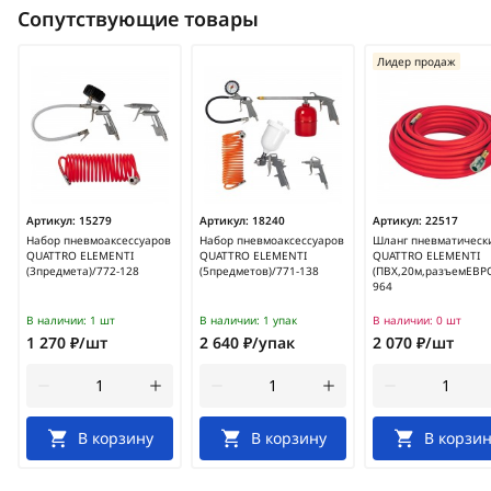
Сопутствующие товары
Лидер продаж
Артикул:
15279
Артикул:
18240
Артикул:
22517
Набор пневмоаксессуаров
Набор пневмоаксессуаров
Шланг пневматическ
QUATTRO ELEMENTI
QUATTRO ELEMENTI
QUATTRO ELEMENTI
(3предмета)/772-128
(5предметов)/771-138
(ПВХ,20м,разъемЕВРО
964
В наличии:
1 шт
В наличии:
1 упак
В наличии:
0 шт
1 270 ₽/шт
2 640 ₽/упак
2 070 ₽/шт
В корзину
В корзину
В корзин