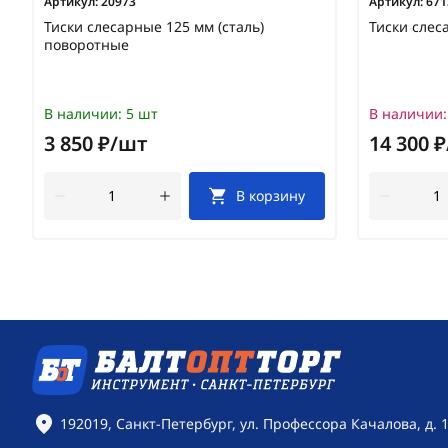
Артикул:
20973
Артикул:
671
Тиски слесарные 125 мм (сталь)
Тиски слес
поворотные
В наличии:
5 шт
В наличии:
3 850 ₽/шт
14 300 
В корзину
Контактная информация
192019, Санкт-Петербург, ул. Профессора Качалова, д. 