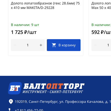
Долото лопатообразное (гекс 28.6мм) 75
Долото лоп
х 410 мм MAKITA/D-29228
Max 50 х 4
В наличии:
9 шт
В наличии:
1 725 ₽/шт
592 ₽/ш
В корзину
Контактная информация
192019, Санкт-Петербург, ул. Профессора Качалова, д. 
+7 812 456-77-00