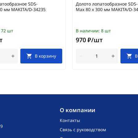
атообразное SDS-
Долото лопатообразное SDS-
00 мм MAKITA/D-34235
Max 80 х 300 мм MAKITA/D-3
72 шт
В наличии:
8 шт
т
970 ₽/шт
В корзину
В
O компании
Контакты
19
Связь с руководством