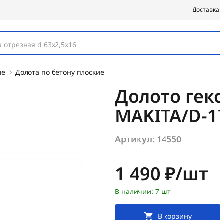
Доставка
 отрезная d 63х2,5х16
ие
Долота по бетону плоские
Долото гекс
MAKITA/D-1
Артикул:
14550
Цена:
1 490 ₽/шт
В наличии: 7 шт
В корзину