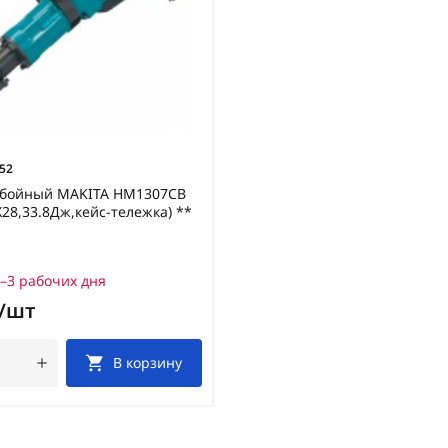
52
тбойный MAKITA HM1307CB
X28,33.8Дж,кейс-тележка) **
–3 рабочих дня
₽/шт
В корзину