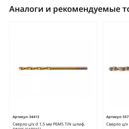
Аналоги и рекомендуемые т
Артикул:
34413
Артикул:
557
Сверло ц/х d 1,5 мм Р6М5 TiN шлиф.
Сверло ц/х