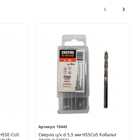
Артикул:
19445
 HSSE-Co5
Сверло ц/х d 5,5 мм HSSCo5 Кобальт