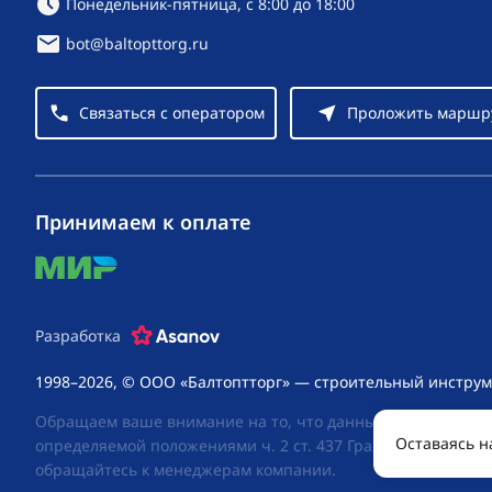
Режим работы:
Понедельник-пятница, с 8:00 до 18:00
bot@baltopttorg.ru
Связаться с оператором
Проложить маршр
Принимаем к оплате
mir
Разработка
1998–2026, © ООО «Балтоптторг» — строительный инструм
Обращаем ваше внимание на то, что данный интернет-сай
Оставаясь н
определяемой положениями ч. 2 ст. 437 Гражданского код
обращайтесь к менеджерам компании.