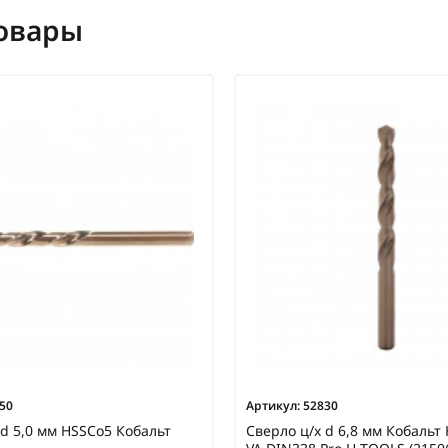
овары
50
Артикул:
52830
 d 5,0 мм HSSCo5 Кобальт
Сверло ц/х d 6,8 мм Кобальт