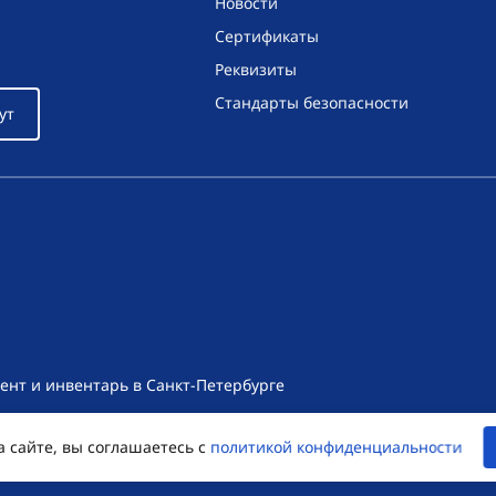
Новости
Сертификаты
Реквизиты
Стандарты безопасности
ут
ент и инвентарь в Санкт-Петербурге
т носит исключительно информационный характер и ни при как
а сайте, вы соглашаетесь с
политикой конфиденциальности
екса Российской Федерации. Для получения подробной информац