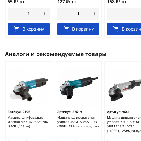
65 ₽/шт
127 ₽/шт
168 ₽/шт
В корзину
В корзину
В корзин
Аналоги и рекомендуемые товары
Артикул:
21961
Артикул:
27619
Артикул:
9681
Машина шлифовальная
Машина шлифовальная
Машина шлифоваль
угловая MAKITA 9558HNRZ
угловая MAKITA M9511RB
угловая ИНТЕРСКОЛ
(840Вт,125мм)
(850Вт,125мм,пл.пуск,антирестарт)
УШМ-125/1400ЭЛ
(1400Вт,125мм,пл.пус