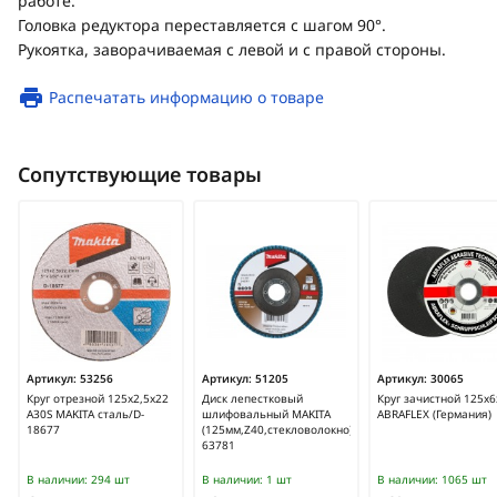
работе.
Головка редуктора переставляется с шагом 90°.
Рукоятка, заворачиваемая с левой и с правой стороны.
Распечатать информацию о товаре
Сопутствующие товары
Артикул:
53256
Артикул:
51205
Артикул:
30065
Круг отрезной 125х2,5х22
Диск лепестковый
Круг зачистной 125х6
A30S MAKITA сталь/D-
шлифовальный MAKITA
ABRAFLEX (Германия)
18677
(125мм,Z40,стекловолокно)/D-
63781
В наличии:
294 шт
В наличии:
1 шт
В наличии:
1065 шт