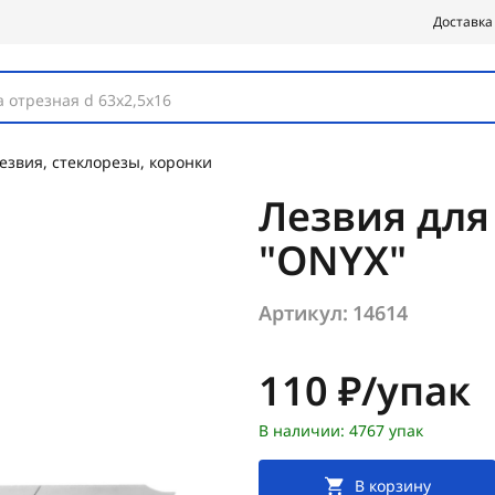
Доставка
 отрезная d 63х2,5х16
езвия, стеклорезы, коронки
Лезвия для 
"ONYX"
Артикул:
14614
Цена:
110 ₽/упак
В наличии: 4767 упак
В корзину