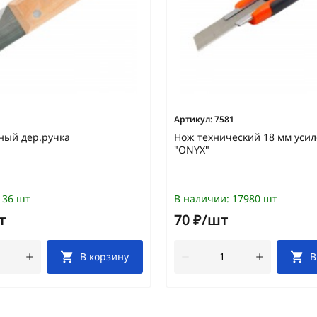
Артикул:
7581
ный дер.ручка
Нож технический 18 мм уси
"ONYX"
36 шт
В наличии:
17980 шт
т
70 ₽/шт
В корзину
В