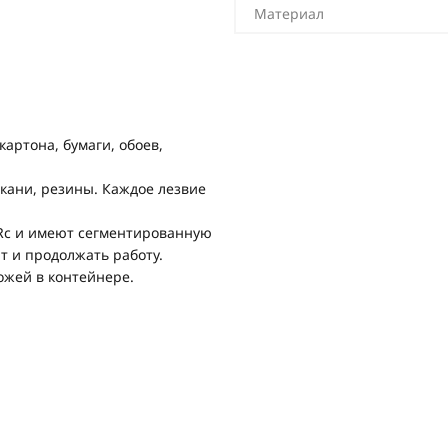
Материал
артона, бумаги, обоев,
ткани, резины. Каждое лезвие
HRc и имеют сегментированную
т и продолжать работу.
ожей в контейнере.