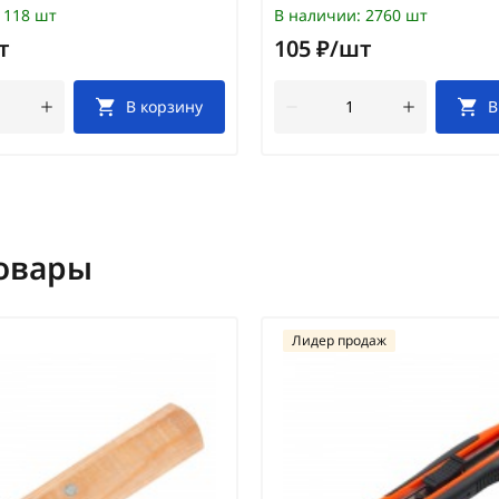
118 шт
В наличии:
2760 шт
т
105 ₽/шт
В корзину
В
овары
Лидер продаж