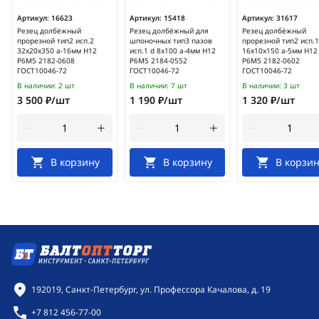
Артикул:
16623
Артикул:
15418
Артикул:
31617
Резец долбёжный
Резец долбёжный для
Резец долбёжный
прорезной тип2 исп.2
шпоночных тип3 пазов
прорезной тип2 исп.1
32х20х350 а-16мм H12
исп.1 d 8х100 а-4мм Н12
16х10х150 а-5мм Н12
Р6М5 2182-0608
Р6М5 2184-0552
Р6М5 2182-0602
ГОСТ10046-72
ГОСТ10046-72
ГОСТ10046-72
В наличии:
2 шт
В наличии:
7 шт
В наличии:
3 шт
3 500 ₽/шт
1 190 ₽/шт
1 320 ₽/шт
В корзину
В корзину
В корзин
Контактная информация
192019, Санкт-Петербург, ул. Профессора Качалова, д. 19
+7 812 456-77-00