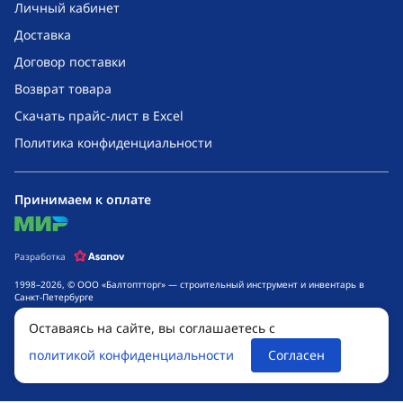
Личный кабинет
Доставка
Договор поставки
Возврат товара
Скачать прайс-лист в Excel
Политика конфиденциальности
Принимаем к оплате
mir
Разработка
1998–2026, © ООО «Балтоптторг» — строительный инструмент и инвентарь в
Санкт-Петербурге
Обращаем ваше внимание на то, что данный интернет-сайт носит исключительно
Оставаясь на сайте, вы соглашаетесь с
информационный характер и ни при каких условиях не является публичной
офертой, определяемой положениями ч. 2 ст. 437 Гражданского кодекса
политикой конфиденциальности
Согласен
Российской Федерации. Для получения подробной информации о стоимости
товаров и сроках выполнения услуг, обращайтесь к менеджерам компании.