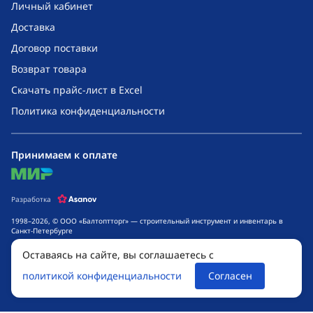
Личный кабинет
Доставка
Договор поставки
Возврат товара
Скачать прайс-лист в Excel
Политика конфиденциальности
Принимаем к оплате
mir
Разработка
1998–2026, © ООО «Балтоптторг» — строительный инструмент и инвентарь в
Санкт-Петербурге
Обращаем ваше внимание на то, что данный интернет-сайт носит исключительно
Оставаясь на сайте, вы соглашаетесь с
информационный характер и ни при каких условиях не является публичной
офертой, определяемой положениями ч. 2 ст. 437 Гражданского кодекса
политикой конфиденциальности
Согласен
Российской Федерации. Для получения подробной информации о стоимости
товаров и сроках выполнения услуг, обращайтесь к менеджерам компании.