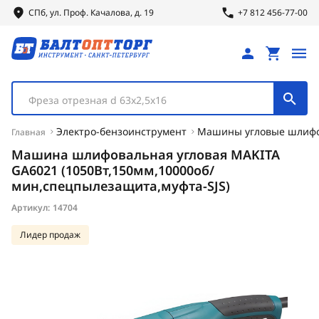
СПб, ул.
Проф.
Качалова, д. 19
+7 812 456-77-00
Фреза отрезная d 63х2,5х16
Электро-бензоинструмент
Машины угловые шлиф
Главная
Машина шлифовальная угловая MAKITA
GA6021 (1050Вт,150мм,10000об/
мин,спецпылезащита,муфта-SJS)
Артикул:
14704
Лидер продаж