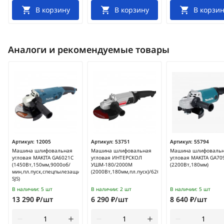
В корзину
В корзину
В корзин
Аналоги и рекомендуемые товары
Артикул:
12005
Артикул:
53751
Артикул:
55794
Машина шлифовальная
Машина шлифовальная
Машина шлифоваль
угловая MAKITA GA6021C
угловая ИНТЕРСКОЛ
угловая MAKITA GA70
(1450Вт,150мм,9000об/
УШМ-180/2000М
(2200Вт,180мм)
мин,пл.пуск,спецпылезащита,муфта-
(2000Вт,180мм,пл.пуск)/626.1.0.00
SJS)
В наличии:
5 шт
В наличии:
2 шт
В наличии:
5 шт
13 290 ₽/шт
6 290 ₽/шт
8 640 ₽/шт