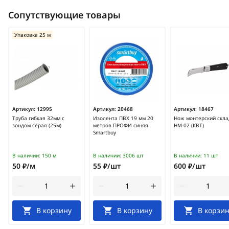
Сопутствующие товары
Упаковка 25 м
Артикул:
12995
Артикул:
20468
Артикул:
18467
Труба гибкая 32мм с
Изолента ПВХ 19 мм 20
Нож монтерский скл
зондом серая (25м)
метров ПРОФИ синяя
НМ-02 (КВТ)
Smartbuy
В наличии:
150 м
В наличии:
3006 шт
В наличии:
11 шт
50 ₽/м
55 ₽/шт
600 ₽/шт
В корзину
В корзину
В корзин