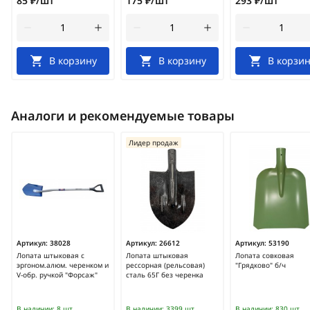
85 ₽/шт
175 ₽/шт
293 ₽/шт
В корзину
В корзину
В корзин
Аналоги и рекомендуемые товары
Лидер продаж
Артикул:
38028
Артикул:
26612
Артикул:
53190
Лопата штыковая с
Лопата штыковая
Лопата совковая
эргоном.алюм. черенком и
рессорная (рельсовая)
"Грядково" б/ч
V-обр. ручкой "Форсаж"
сталь 65Г без черенка
В наличии:
8 шт
В наличии:
3399 шт
В наличии:
830 шт