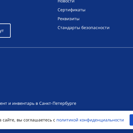
Новости
Сертификаты
Реквизиты
Стандарты безопасности
ут
ент и инвентарь в Санкт-Петербурге
т носит исключительно информационный характер и ни при как
а сайте, вы соглашаетесь с
политикой конфиденциальности
екса Российской Федерации. Для получения подробной информац