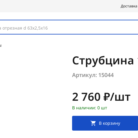
Доставка
 отрезная d 63х2,5х16
ы
Струбцина 
Артикул:
15044
Цена:
2 760 ₽/шт
В наличии: 0 шт
В корзину