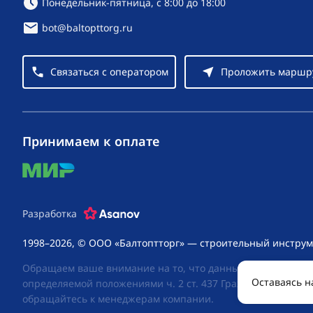
Режим работы:
Понедельник-пятница, с 8:00 до 18:00
bot@baltopttorg.ru
Связаться с оператором
Проложить маршр
Принимаем к оплате
mir
Разработка
1998–2026, © ООО «Балтоптторг» — строительный инструм
Обращаем ваше внимание на то, что данный интернет-сай
Оставаясь н
определяемой положениями ч. 2 ст. 437 Гражданского код
обращайтесь к менеджерам компании.