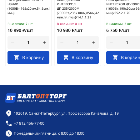
HS6601
ИНТЕРСКОЛ
ИНТЕРСКОЛ ДП-190/1
(1050Вт,165х20мм,54.5мм,5200об/
ДП-235/2000М
(1600Вт,190х20мм,66
мин)
(2000Вт,235х30мм,85мм,4200об/
мин)/552.2.1.70
мин,пл.пуск)/14.1.1.21
В наличии:
7 шт
В наличии:
0 шт
В наличии:
3 шт
10 990 ₽/шт
10 930 ₽/шт
6 750 ₽/шт
В корзину
В корзину
В корзин
Контактная информация
192019, Санкт-Петербург, ул. Профессора Качалова, д. 19
+7 812 456-77-00
Режим работы:
Понедельник-пятница, с 8:00 до 18:00