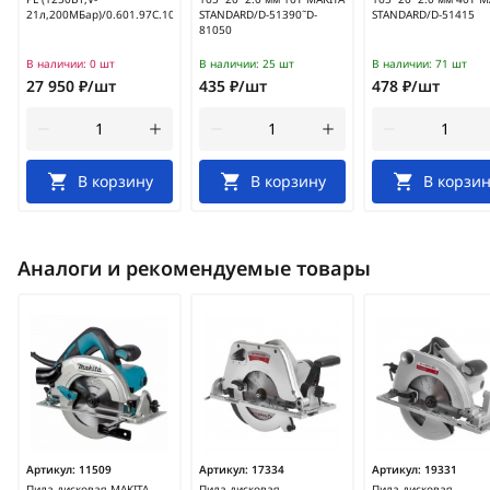
21л,200МБар)/0.601.97C.100
STANDARD/D-51390˜D-
STANDARD/D-51415
81050
В наличии:
0 шт
В наличии:
25 шт
В наличии:
71 шт
27 950 ₽/шт
435 ₽/шт
478 ₽/шт
В корзину
В корзину
В корзин
Аналоги и рекомендуемые товары
Артикул:
11509
Артикул:
17334
Артикул:
19331
Пила дисковая MAKITA
Пила дисковая
Пила дисковая