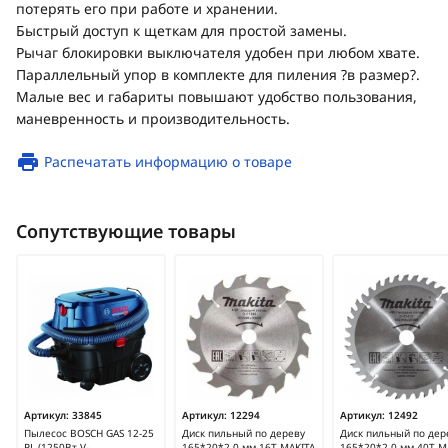
потерять его при работе и хранении.
Быстрый доступ к щеткам для простой замены.
Рычаг блокировки выключателя удобен при любом хвате.
Параллельный упор в комплекте для пиления ?в размер?.
Малые вес и габариты повышают удобство пользования,
маневренность и производительность.
Распечатать информацию о товаре
Сопутствующие товары
Артикул:
33845
Артикул:
12294
Артикул:
12492
Пылесос BOSCH GAS 12-25
Диск пильный по дереву
Диск пильный по дер
PL (1250Вт,V-
165*20*2.0 мм 16Т MAKITA
165*20*2.0 мм 40Т M