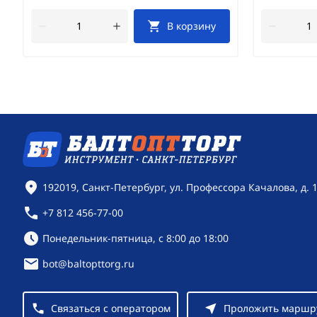
В корзину
Контактная информация
192019, Санкт-Петербург, ул. Профессора Качалова, д. 
+7 812 456-77-00
Режим работы:
Понедельник-пятница, с 8:00 до 18:00
bot@baltopttorg.ru
Связаться с оператором
Проложить маршр