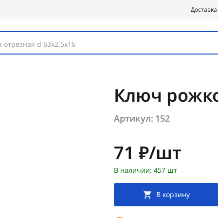
Доставка
 отрезная d 63х2,5х16
Ключ рожк
Артикул:
152
Цена:
71 ₽/шт
В наличии: 457 шт
В корзину