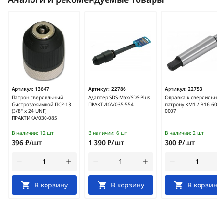
Артикул:
13647
Артикул:
22786
Артикул:
22753
Патрон сверлильный
Адаптер SDS-Max/SDS-Plus
Оправка к сверлильн
быстрозажимной ПСР-13
ПРАКТИКА/035-554
патрону КМ1 / В16 60
(3/8" х 24 UNF)
0007
ПРАКТИКА/030-085
В наличии:
12 шт
В наличии:
6 шт
В наличии:
2 шт
396 ₽/шт
1 390 ₽/шт
300 ₽/шт
В корзину
В корзину
В корзин