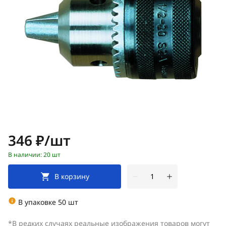
Цена:
346 ₽/шт
В наличии: 20 шт
В корзину
В упаковке 50 шт
*В редких случаях реальные изображения товаров могут