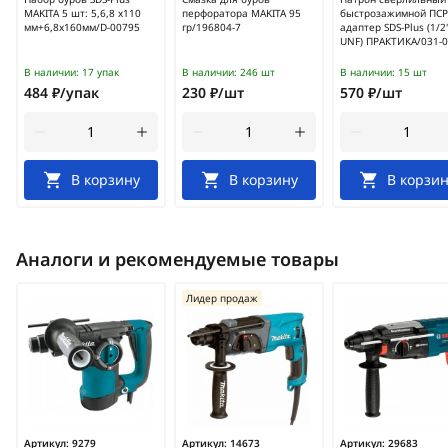
MAKITA 5 шт: 5,6,8 х110
перфоратора MAKITA 95
быстрозажимной ПСР
мм+6,8х160мм/D-00795
гр/196804-7
адаптер SDS-Plus (1/2
UNF) ПРАКТИКА/031-
В наличии:
17 упак
В наличии:
246 шт
В наличии:
15 шт
484 ₽/упак
230 ₽/шт
570 ₽/шт
В корзину
В корзину
В корзин
Аналоги и рекомендуемые товары
Лидер продаж
Артикул:
9279
Артикул:
14673
Артикул:
29683