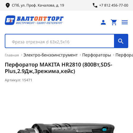
СПб, ул.
Проф.
Качалова, д. 19
+7 812 456-77-00
Фреза отрезная d 63х2,5х16
Электро-бензоинструмент
Перфораторы
Перфора
Главная
Перфоратор MAKITA HR2810 (800Вт,SDS-
Plus,2.9Дж,3режима,кейс)
Артикул:
15471