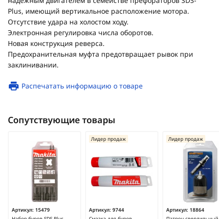
надежным двигателем в семействе префораторов SDS-
Plus, имеющий вертикальное расположение мотора.
Отсутствие удара на холостом ходу.
Электронная регулировка числа оборотов.
Новая конструкция реверса.
Предохранительная муфта предотвращает рывок при
заклинивании.
Распечатать информацию о товаре
Сопутствующие товары
Лидер продаж
Лидер продаж
Артикул:
15479
Артикул:
9744
Артикул:
18864
Набор буров SDS-Plus
Смазка для буров
Патрон сверлильный