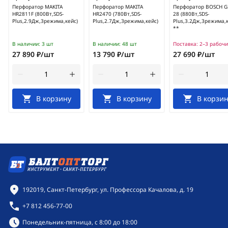
Перфоратор MAKITA
Перфоратор MAKITA
Перфоратор BOSCH G
HR2811F (800Вт,SDS-
HR2470 (780Вт,SDS-
28 (880Вт,SDS-
Plus,2.9Дж,3режима,кейс)
Plus,2.7Дж,3режима,кейс)
Plus,3.2Дж,3режима,
**
В наличии:
3 шт
В наличии:
48 шт
Поставка:
2–3 рабочи
27 890 ₽/шт
13 790 ₽/шт
27 690 ₽/шт
В корзину
В корзину
В корзин
Контактная информация
192019, Санкт-Петербург, ул. Профессора Качалова, д. 19
+7 812 456-77-00
Режим работы:
Понедельник-пятница, с 8:00 до 18:00