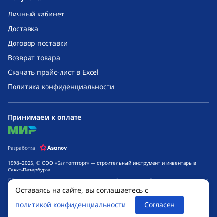
Личный кабинет
Доставка
Договор поставки
Возврат товара
Скачать прайс-лист в Excel
Политика конфиденциальности
Принимаем к оплате
mir
Разработка
1998–2026, © ООО «Балтоптторг» — строительный инструмент и инвентарь в
Санкт-Петербурге
Обращаем ваше внимание на то, что данный интернет-сайт носит исключительно
информационный характер и ни при каких условиях не является публичной
Оставаясь на сайте, вы соглашаетесь с
офертой, определяемой положениями ч. 2 ст. 437 Гражданского кодекса
Российской Федерации. Для получения подробной информации о стоимости
политикой конфиденциальности
Согласен
товаров и сроках выполнения услуг, обращайтесь к менеджерам компании.