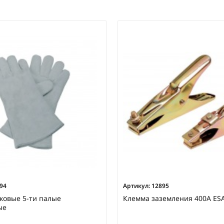
94
Артикул:
12895
ковые 5-ти палые
Клемма заземления 400А ES
ые