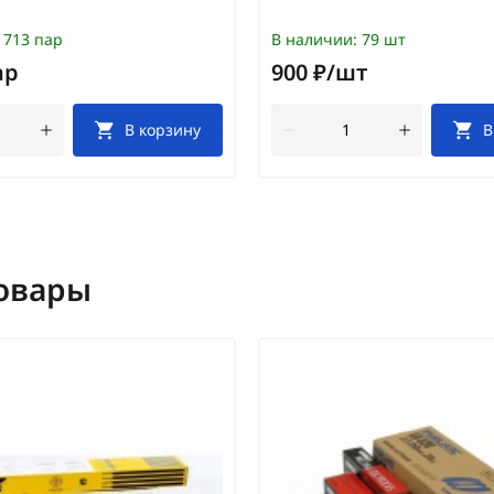
713 пар
В наличии:
79 шт
ар
900 ₽/шт
В корзину
В
овары