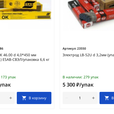
86
Артикул:
23550
К 46.00 d 4,0*450 мм
Электрод LB-52U d 3,2мм (упа
.) ESAB-СВЭЛ/упаковка 6,6 кг
173 упак
В наличии:
279 упак
/упак
5 300 ₽/упак
В корзину
В