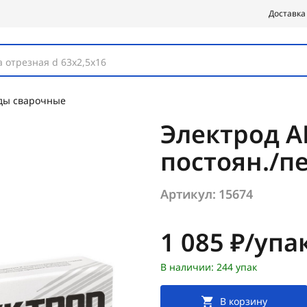
Доставка
 отрезная d 63х2,5х16
ды сварочные
Электрод АН
постоян./п
Артикул:
15674
Цена:
1 085 ₽/упа
В наличии: 244 упак
В корзину