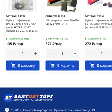
Артикул:
54490
Артикул:
49143
Артикул:
19469
Щётки графитовые
Щётки графитовые MAKITA
Щётки графитовые M
UNITED PARTS /90-0776/
CB-224 /191T31-1
CB- 85 5x8x11/194973
для MAKITA 7х11х17
(замена 191998-3) **
(аналог СВ-253/194547-5)
В наличии:
30 пар
В наличии:
12 пар
В наличии:
9 пар
135 ₽/пар
577 ₽/пар
272 ₽/пар
В корзину
В корзину
В корзин
Контактная информация
192019, Санкт-Петербург, ул. Профессора Качалова, д. 19