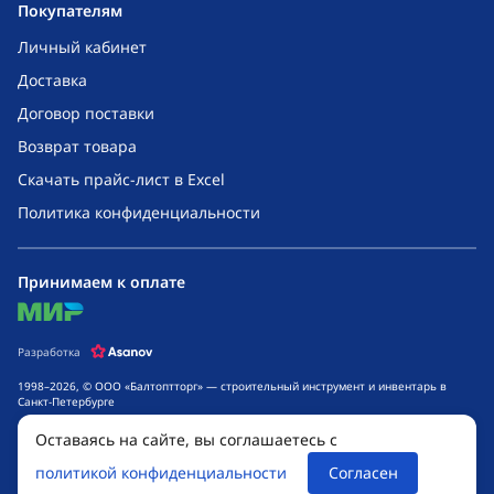
Покупателям
Личный кабинет
Доставка
Договор поставки
Возврат товара
Скачать прайс-лист в Excel
Политика конфиденциальности
Принимаем к оплате
mir
Разработка
1998–2026, © ООО «Балтоптторг» — строительный инструмент и инвентарь в
Санкт-Петербурге
Обращаем ваше внимание на то, что данный интернет-сайт носит исключительно
Оставаясь на сайте, вы соглашаетесь с
информационный характер и ни при каких условиях не является публичной
офертой, определяемой положениями ч. 2 ст. 437 Гражданского кодекса
политикой конфиденциальности
Согласен
Российской Федерации. Для получения подробной информации о стоимости
товаров и сроках выполнения услуг, обращайтесь к менеджерам компании.