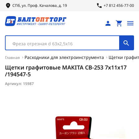
СПб, ул.
Проф.
Качалова, д. 19
+7 812 456-77-00
Фреза отрезная d 63х2,5х16
Расходники для электроинструмента
Щетки графи
Главная
Щетки графитовые MAKITA CB-253 7x11x17
/194547-5
Артикул:
15987