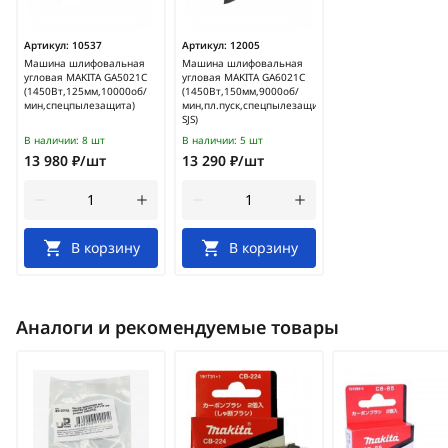
Артикул:
10537
Артикул:
12005
Машина шлифовальная
Машина шлифовальная
угловая MAKITA GA5021C
угловая MAKITA GA6021C
(1450Вт,125мм,10000об/
(1450Вт,150мм,9000об/
мин,спецпылезащита)
мин,пл.пуск,спецпылезащита,муфта-
SJS)
В наличии:
8 шт
В наличии:
5 шт
13 980 ₽/шт
13 290 ₽/шт
В корзину
В корзину
Аналоги и рекомендуемые товары