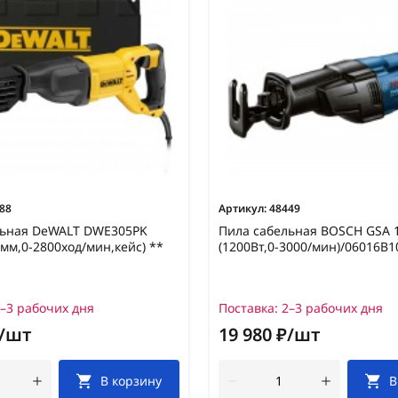
88
Артикул:
48449
льная DeWALT DWE305PK
Пила сабельная BOSCH GSA 
0мм,0-2800ход/мин,кейс) **
(1200Вт,0-3000/мин)/06016B1
–3 рабочих дня
Поставка:
2–3 рабочих дня
₽/шт
19 980 ₽/шт
В корзину
В