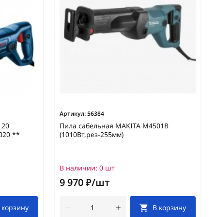
Артикул:
56384
120
Пила сабельная MAKITA M4501B
020 **
(1010Вт,рез-255мм)
В наличии:
0 шт
9 970 ₽/шт
 корзину
В корзину