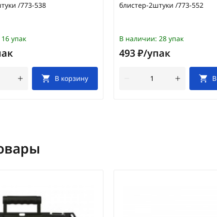
туки /773-538
блистер-2штуки /773-552
16 упак
В наличии:
28 упак
пак
493 ₽/упак
В корзину
В
овары