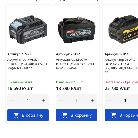
Артикул:
17279
Артикул:
26127
Артикул:
56819
Аккумулятор MAKITA
Аккумулятор MAKITA
Аккумулятор DeWALT
BL4040F (XGT,40В,4.0Ач,Li-
BL4050F (XGT,40В,5.0Ач,Li-
DCB547G FLEXVOLT
Ion)/632T21-0 **
Ion)/632R45-4
(XR,18В/54В,9.0Ач/3.
**
В наличии:
4 шт
В наличии:
10 шт
Поставка:
2–3 рабочи
16 690 ₽/шт
18 890 ₽/шт
25 730 ₽/шт
В корзину
В корзину
В корзин