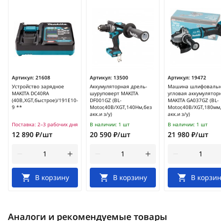
Артикул:
21608
Артикул:
13500
Артикул:
19472
Устройство зарядное
Аккумуляторная дрель-
Машина шлифоваль
MAKITA DC40RA
шуруповерт MAKITA
угловая аккумулятор
(40В,XGT,быстрое)/191E10-
DF001GZ (BL-
MAKITA GA037GZ (BL-
9 **
Motor,40B/XGT,140Нм,без
Motor,40В/XGT,180мм
акк.и з/у)
акк.и з/у)
Поставка:
2–3 рабочих дня
В наличии:
1 шт
В наличии:
1 шт
12 890 ₽/шт
20 590 ₽/шт
21 980 ₽/шт
В корзину
В корзину
В корзин
Аналоги и рекомендуемые товары