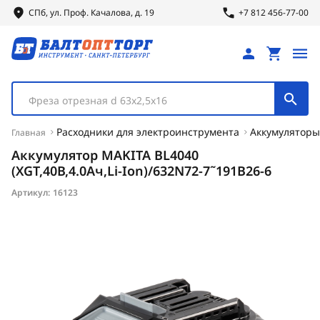
СПб, ул.
Проф.
Качалова, д. 19
+7 812 456-77-00
Фреза отрезная d 63х2,5х16
Расходники для электроинструмента
Аккумуляторы
Главная
Аккумулятор MAKITA BL4040
(XGT,40В,4.0Ач,Li-Ion)/632N72-7˜191B26-6
Артикул:
16123