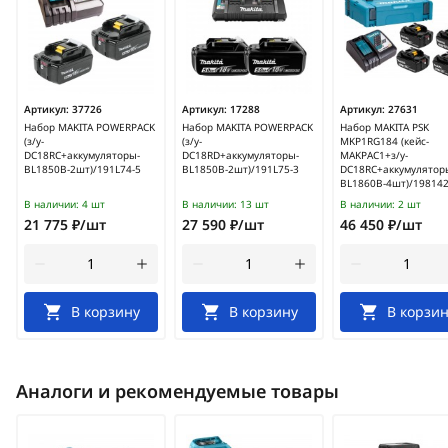
Артикул:
37726
Артикул:
17288
Артикул:
27631
Набор MAKITA POWERPACK
Набор MAKITA POWERPACK
Набор MAKITA PSK
(з/у-
(з/у-
MKP1RG184 (кейс-
DC18RC+аккумуляторы-
DC18RD+аккумуляторы-
MAKPAC1+з/у-
BL1850B-2шт)/191L74-5
BL1850B-2шт)/191L75-3
DC18RC+аккумулятор
BL1860B-4шт)/198142
В наличии:
4 шт
В наличии:
13 шт
В наличии:
2 шт
21 775 ₽/шт
27 590 ₽/шт
46 450 ₽/шт
В корзину
В корзину
В корзин
Аналоги и рекомендуемые товары