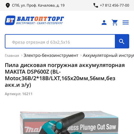
СПб, ул.
Проф.
Качалова, д. 19
+7 812 456-77-00
Фреза отрезная d 63х2,5х16
Электро-бензоинструмент
Аккумуляторный инстру
Главная
Пила дисковая погружная аккумуляторная
MAKITA DSP600Z (BL-
Motor,36В/2*18В/LXT,165х20мм,56мм,без
акк.и з/у)
Артикул:
16211