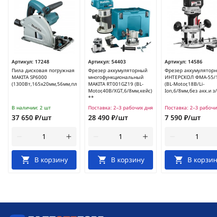
Артикул:
17248
Артикул:
54403
Артикул:
14586
Пила дисковая погружная
Фрезер аккумуляторный
Фрезер аккумулятор
MAKITA SP6000
многофункциональный
ИНТЕРСКОЛ ФМА-55/
(1300Вт,165х20мм,56мм,пл.пуск)
MAKITA RT001GZ19 (BL-
(BL-Motor,18В/Li-
Motor,40В/XGT,6/8мм,кейс)
Ion,6/8мм,без акк.и з/
**
В наличии:
2 шт
Поставка:
2–3 рабочих дня
Поставка:
2–3 рабочи
37 650 ₽/шт
28 490 ₽/шт
7 590 ₽/шт
В корзину
В корзину
В корзин