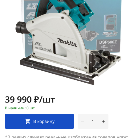
Цена:
39 990 ₽/шт
В наличии: 0 шт
В корзину
*В редких случаях реальные изображения товаров могут